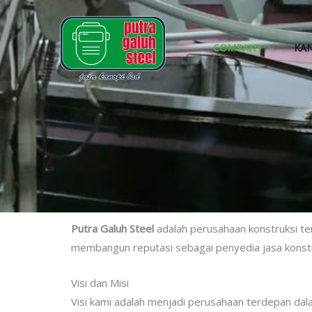
Skip
to
content
COMPANY
KA
Putra Galuh Steel
adalah perusahaan konstruksi ter
membangun reputasi sebagai penyedia jasa konstru
Visi dan Misi
Visi kami adalah menjadi perusahaan terdepan dalam