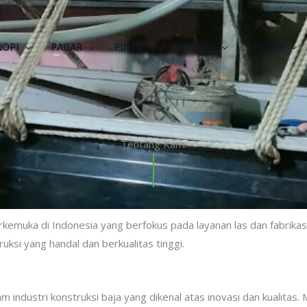
NOPI
PAGAR
PINTU
TANGGA
TERALIS
Tentang Kami
kemuka di Indonesia yang berfokus pada layanan las dan fabrikasi 
ksi yang handal dan berkualitas tinggi.
 industri konstruksi baja yang dikenal atas inovasi dan kualitas.