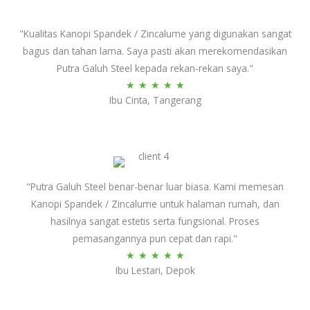
5
"Kualitas Kanopi Spandek / Zincalume yang digunakan sangat
bagus dan tahan lama. Saya pasti akan merekomendasikan
Putra Galuh Steel kepada rekan-rekan saya."
Rated
★
★
★
★
★
Ibu Cinta, Tangerang
5
out
of
5
"Putra Galuh Steel benar-benar luar biasa. Kami memesan
Kanopi Spandek / Zincalume untuk halaman rumah, dan
hasilnya sangat estetis serta fungsional. Proses
pemasangannya pun cepat dan rapi."
Rated
★
★
★
★
★
Ibu Lestari, Depok
5
out
of