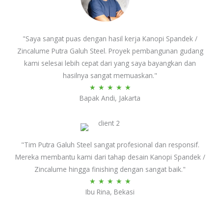
"Saya sangat puas dengan hasil kerja Kanopi Spandek /
Zincalume Putra Galuh Steel. Proyek pembangunan gudang
kami selesai lebih cepat dari yang saya bayangkan dan
hasilnya sangat memuaskan."
Rated
★
★
★
★
★
Bapak Andi, Jakarta
5
out
of
5
"Tim Putra Galuh Steel sangat profesional dan responsif.
Mereka membantu kami dari tahap desain Kanopi Spandek /
Zincalume hingga finishing dengan sangat baik."
Rated
★
★
★
★
★
Ibu Rina, Bekasi
5
out
of