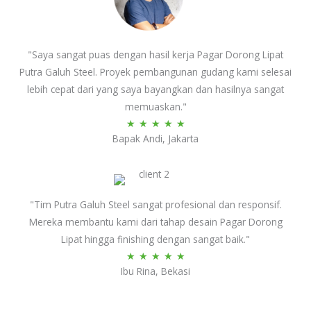
"Saya sangat puas dengan hasil kerja Pagar Dorong Lipat
Putra Galuh Steel. Proyek pembangunan gudang kami selesai
lebih cepat dari yang saya bayangkan dan hasilnya sangat
memuaskan."
Rated
★
★
★
★
★
Bapak Andi, Jakarta
5
out
of
5
"Tim Putra Galuh Steel sangat profesional dan responsif.
Mereka membantu kami dari tahap desain Pagar Dorong
Lipat hingga finishing dengan sangat baik."
Rated
★
★
★
★
★
Ibu Rina, Bekasi
5
out
of