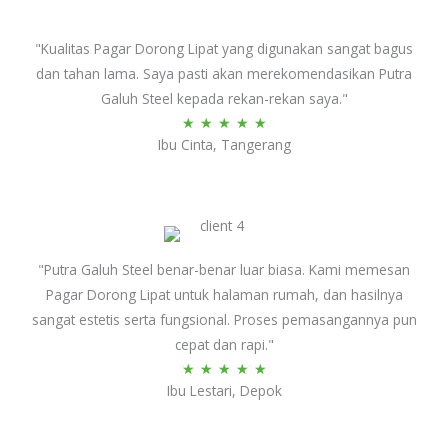
5
"Kualitas Pagar Dorong Lipat yang digunakan sangat bagus
dan tahan lama. Saya pasti akan merekomendasikan Putra
Galuh Steel kepada rekan-rekan saya."
Rated
★
★
★
★
★
Ibu Cinta, Tangerang
5
out
of
5
"Putra Galuh Steel benar-benar luar biasa. Kami memesan
Pagar Dorong Lipat untuk halaman rumah, dan hasilnya
sangat estetis serta fungsional. Proses pemasangannya pun
cepat dan rapi."
Rated
★
★
★
★
★
Ibu Lestari, Depok
5
out
of