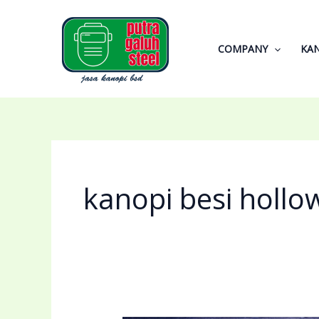
Skip
to
content
COMPANY
KA
kanopi besi hollo