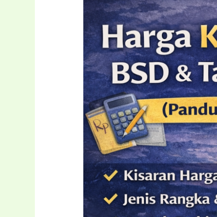
Harga
Kanopi
per
Meter
di
BSD
&
Tangerang
Selatan
(Panduan
Lengkap)