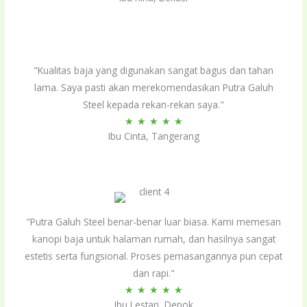
out
of
5
"Kualitas baja yang digunakan sangat bagus dan tahan
lama. Saya pasti akan merekomendasikan Putra Galuh
Steel kepada rekan-rekan saya."
Rated
★
★
★
★
★
Ibu Cinta, Tangerang
5
out
of
5
"Putra Galuh Steel benar-benar luar biasa. Kami memesan
kanopi baja untuk halaman rumah, dan hasilnya sangat
estetis serta fungsional. Proses pemasangannya pun cepat
dan rapi."
Rated
★
★
★
★
★
Ibu Lestari, Depok
5