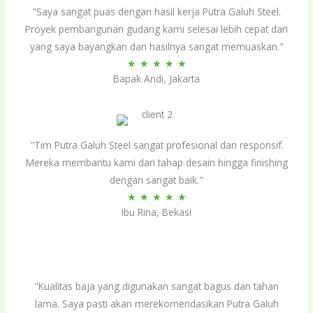
"Saya sangat puas dengan hasil kerja Putra Galuh Steel.
Proyek pembangunan gudang kami selesai lebih cepat dari
yang saya bayangkan dan hasilnya sangat memuaskan."
Rated
★
★
★
★
★
Bapak Andi, Jakarta
5
out
of
5
"Tim Putra Galuh Steel sangat profesional dan responsif.
Mereka membantu kami dari tahap desain hingga finishing
dengan sangat baik."
Rated
★
★
★
★
★
Ibu Rina, Bekasi
5
out
of
5
"Kualitas baja yang digunakan sangat bagus dan tahan
lama. Saya pasti akan merekomendasikan Putra Galuh