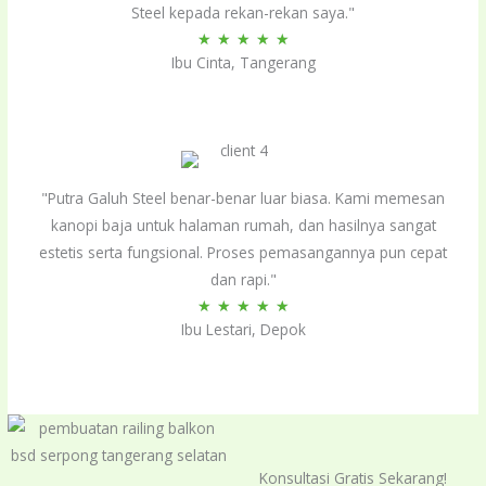
Steel kepada rekan-rekan saya."
Rated
★
★
★
★
★
Ibu Cinta, Tangerang
5
out
of
5
"Putra Galuh Steel benar-benar luar biasa. Kami memesan
kanopi baja untuk halaman rumah, dan hasilnya sangat
estetis serta fungsional. Proses pemasangannya pun cepat
dan rapi."
Rated
★
★
★
★
★
Ibu Lestari, Depok
5
out
of
5
Konsultasi Gratis Sekarang!