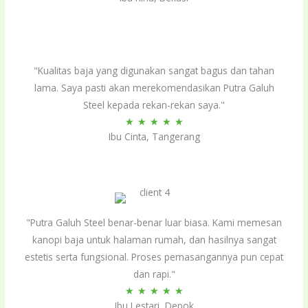
out
of
5
"Kualitas baja yang digunakan sangat bagus dan tahan
lama. Saya pasti akan merekomendasikan Putra Galuh
Steel kepada rekan-rekan saya."
Rated
★
★
★
★
★
Ibu Cinta, Tangerang
5
out
of
5
"Putra Galuh Steel benar-benar luar biasa. Kami memesan
kanopi baja untuk halaman rumah, dan hasilnya sangat
estetis serta fungsional. Proses pemasangannya pun cepat
dan rapi."
Rated
★
★
★
★
★
Ibu Lestari, Depok
5