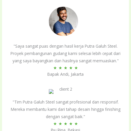
"Saya sangat puas dengan hasil kerja Putra Galuh Steel.
Proyek pembangunan gudang kami selesai lebih cepat dari
yang saya bayangkan dan hasilnya sangat memuaskan."
Rated
★
★
★
★
★
Bapak Andi, Jakarta
5
out
of
5
"Tim Putra Galuh Steel sangat profesional dan responsif.
Mereka membantu kami dari tahap desain hingga finishing
dengan sangat baik."
Rated
★
★
★
★
★
Ibu Rina, Bekasi
5