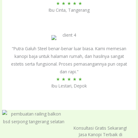
Rated
★
★
★
★
★
Ibu Cinta, Tangerang
5
out
of
5
"Putra Galuh Steel benar-benar luar biasa. Kami memesan
kanopi baja untuk halaman rumah, dan hasilnya sangat
estetis serta fungsional. Proses pemasangannya pun cepat
dan rapi."
Rated
★
★
★
★
★
Ibu Lestari, Depok
5
out
of
5
Konsultasi Gratis Sekarang!
Jasa Kanopi Terbaik di