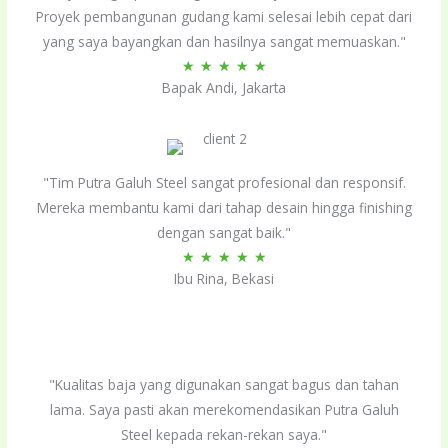
Proyek pembangunan gudang kami selesai lebih cepat dari
yang saya bayangkan dan hasilnya sangat memuaskan."
Rated
★
★
★
★
★
Bapak Andi, Jakarta
5
out
of
5
"Tim Putra Galuh Steel sangat profesional dan responsif.
Mereka membantu kami dari tahap desain hingga finishing
dengan sangat baik."
Rated
★
★
★
★
★
Ibu Rina, Bekasi
5
out
of
5
"Kualitas baja yang digunakan sangat bagus dan tahan
lama. Saya pasti akan merekomendasikan Putra Galuh
Steel kepada rekan-rekan saya."