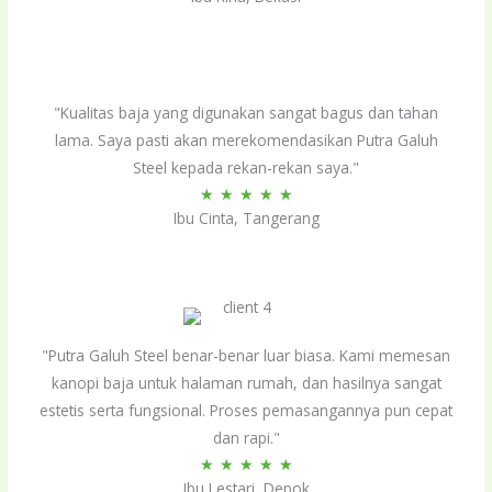
out
of
5
"Kualitas baja yang digunakan sangat bagus dan tahan
lama. Saya pasti akan merekomendasikan Putra Galuh
Steel kepada rekan-rekan saya."
Rated
★
★
★
★
★
Ibu Cinta, Tangerang
5
out
of
5
"Putra Galuh Steel benar-benar luar biasa. Kami memesan
kanopi baja untuk halaman rumah, dan hasilnya sangat
estetis serta fungsional. Proses pemasangannya pun cepat
dan rapi."
Rated
★
★
★
★
★
Ibu Lestari, Depok
5