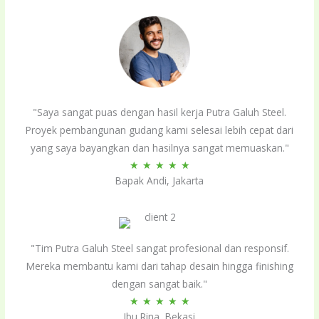
"Saya sangat puas dengan hasil kerja Putra Galuh Steel.
Proyek pembangunan gudang kami selesai lebih cepat dari
yang saya bayangkan dan hasilnya sangat memuaskan."
Rated
★
★
★
★
★
Bapak Andi, Jakarta
5
out
of
5
"Tim Putra Galuh Steel sangat profesional dan responsif.
Mereka membantu kami dari tahap desain hingga finishing
dengan sangat baik."
Rated
★
★
★
★
★
Ibu Rina, Bekasi
5