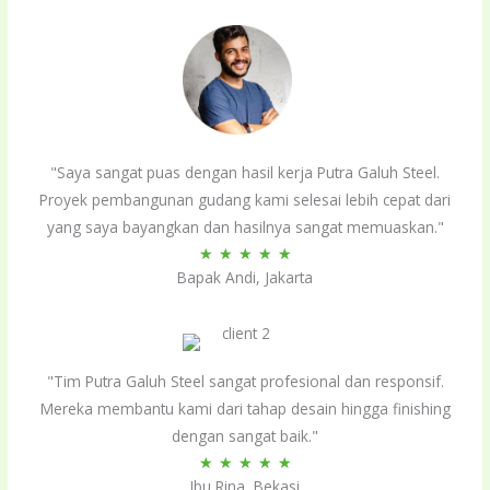
"Saya sangat puas dengan hasil kerja Putra Galuh Steel.
Proyek pembangunan gudang kami selesai lebih cepat dari
yang saya bayangkan dan hasilnya sangat memuaskan."
Rated
★
★
★
★
★
Bapak Andi, Jakarta
5
out
of
5
"Tim Putra Galuh Steel sangat profesional dan responsif.
Mereka membantu kami dari tahap desain hingga finishing
dengan sangat baik."
Rated
★
★
★
★
★
Ibu Rina, Bekasi
5