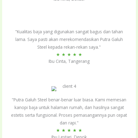
out
of
5
"Kualitas baja yang digunakan sangat bagus dan tahan
lama. Saya pasti akan merekomendasikan Putra Galuh
Steel kepada rekan-rekan saya."
Rated
★
★
★
★
★
Ibu Cinta, Tangerang
5
out
of
5
"Putra Galuh Steel benar-benar luar biasa. Kami memesan
kanopi baja untuk halaman rumah, dan hasilnya sangat
estetis serta fungsional. Proses pemasangannya pun cepat
dan rapi."
Rated
★
★
★
★
★
Ibu Lestari, Depok
5